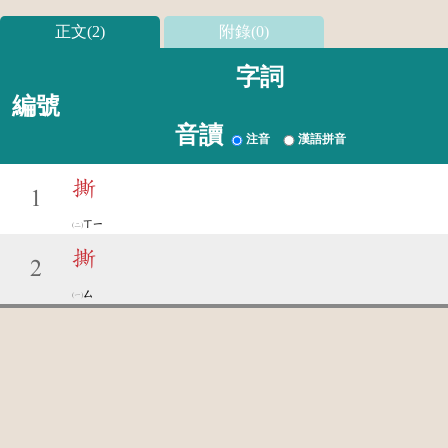
正文(2)
附錄(0)
字詞
編號
音讀
注音
漢語拼音
撕
1
ㄒㄧ
撕
2
ㄙ