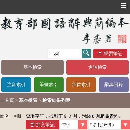
☰
學習筆記
基本檢索
進階檢索
注音索引
筆畫索引
部首索引
辭典附錄
首頁
>
基本檢索
>
檢索結果列表
:::
輸入「
=撕
」查詢字詞，找到正文 2 則，附錄 0 則相關資料。
加入筆記