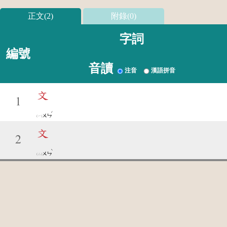
正文(2)
附錄(0)
字詞
編號
音讀
注音
漢語拼音
文
1
ˊ
ㄨㄣ
文
2
ˋ
ㄨㄣ