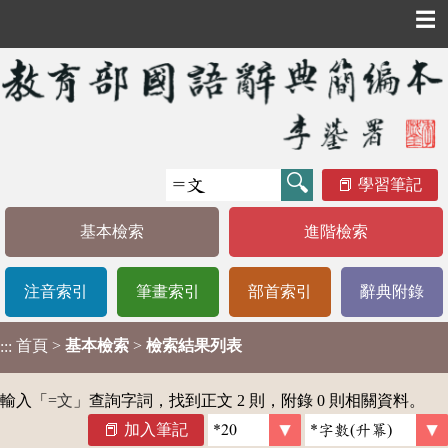
☰
學習筆記
基本檢索
進階檢索
注音索引
筆畫索引
部首索引
辭典附錄
首頁
>
基本檢索
>
檢索結果列表
:::
輸入「
=文
」查詢字詞，找到正文 2 則，附錄 0 則相關資料。
加入筆記