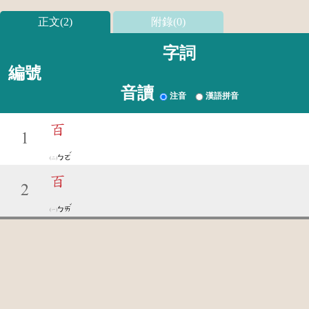
正文(2)
附錄(0)
字詞
編號
音讀
注音
漢語拼音
百
1
ˊ
ㄅㄛ
百
2
ˇ
ㄅㄞ