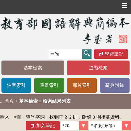
☰
學習筆記
基本檢索
進階檢索
注音索引
筆畫索引
部首索引
辭典附錄
首頁
>
基本檢索
>
檢索結果列表
:::
輸入「
=百
」查詢字詞，找到正文 2 則，附錄 0 則相關資料。
加入筆記