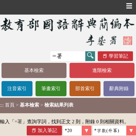
☰
學習筆記
基本檢索
進階檢索
注音索引
筆畫索引
部首索引
辭典附錄
首頁
>
基本檢索
>
檢索結果列表
:::
輸入「
=署
」查詢字詞，找到正文 2 則，附錄 0 則相關資料。
加入筆記