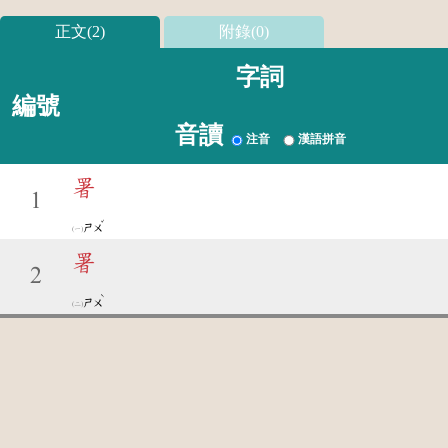
正文(2)
附錄(0)
字詞
編號
音讀
注音
漢語拼音
署
1
ˇ
ㄕㄨ
署
2
ˋ
ㄕㄨ