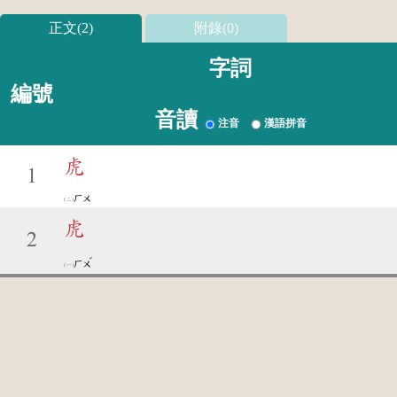
正文(2)
附錄(0)
字詞
編號
音讀
注音
漢語拼音
虎
1
ㄏㄨ
虎
2
ˇ
ㄏㄨ