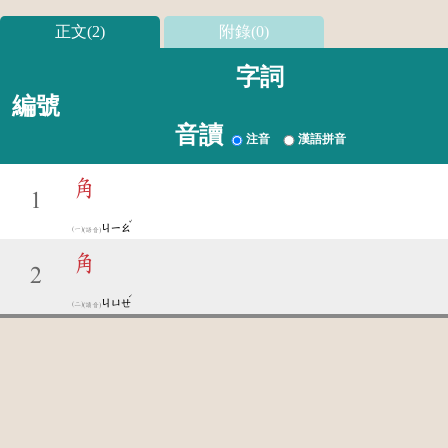
正文(2)
附錄(0)
字詞
編號
音讀
注音
漢語拼音
角
1
ˇ
ㄐㄧㄠ
(語音)
角
2
ˊ
ㄐㄩㄝ
(讀音)