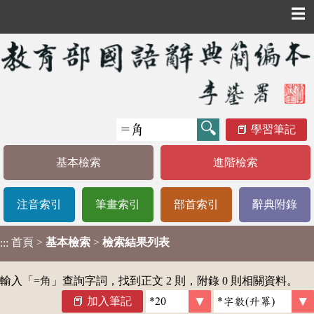
☰
學習筆記
基本檢索
進階檢索
注音索引
筆畫索引
部首索引
辭典附錄
首頁
>
基本檢索
>
檢索結果列表
:::
輸入「
=角
」查詢字詞，找到正文 2 則，附錄 0 則相關資料。
加入筆記