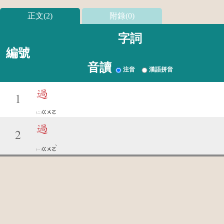
正文(2)
附錄(0)
字詞
編號
音讀
注音
漢語拼音
過
1
ㄍㄨㄛ
過
2
ˋ
ㄍㄨㄛ