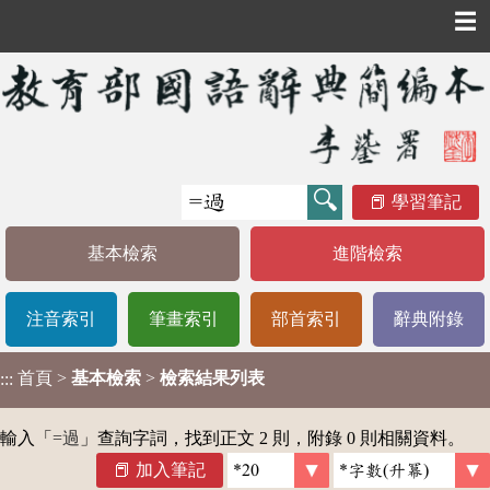
☰
學習筆記
基本檢索
進階檢索
注音索引
筆畫索引
部首索引
辭典附錄
首頁
>
基本檢索
>
檢索結果列表
:::
輸入「
=過
」查詢字詞，找到正文 2 則，附錄 0 則相關資料。
加入筆記