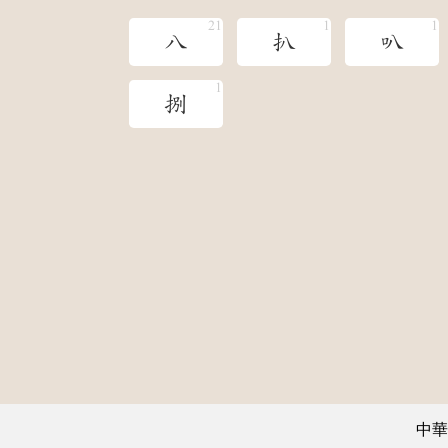
八
扒
叭
捌
中華