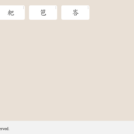
粑
笆
峇
erved.