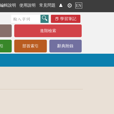
⚙️
編輯說明
使用說明
常見問題
👤
EN
學習筆記
進階檢索
引
部首索引
辭典附錄