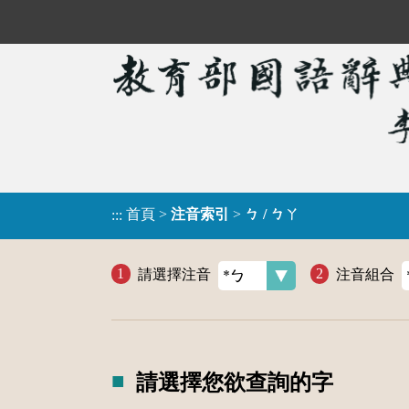
首頁
>
注音索引
>
ㄅ / ㄅㄚ
:::
請選擇注音
注音組合
請選擇您欲查詢的字