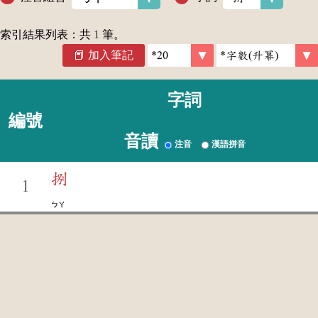
索引結果列表：共
1
筆。
加入筆記
字詞
編號
音讀
注音
漢語拼音
捌
1
ㄅㄚ