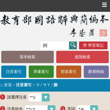
☰
學習筆記
基本檢索
進階檢索
注音索引
筆畫索引
部首索引
辭典附錄
首頁
>
注音索引
>
ㄅ / ㄅㄚ / 捌
:::
請選擇注音
注音組合
字詞