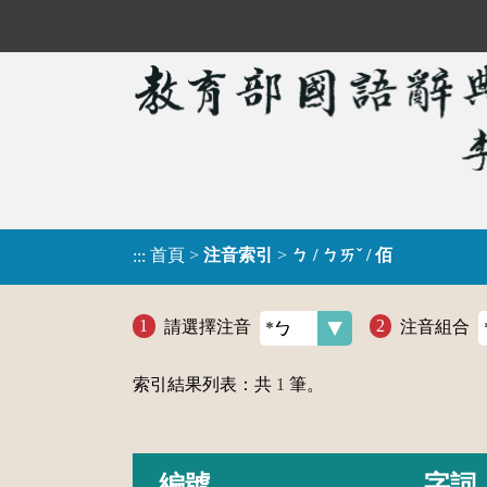
首頁
>
注音索引
>
ㄅ / ㄅㄞˇ / 佰
:::
請選擇注音
注音組合
索引結果列表：共
1
筆。
編號
字詞