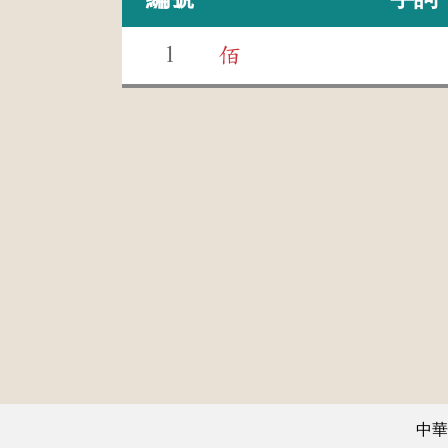
1
佰
中華