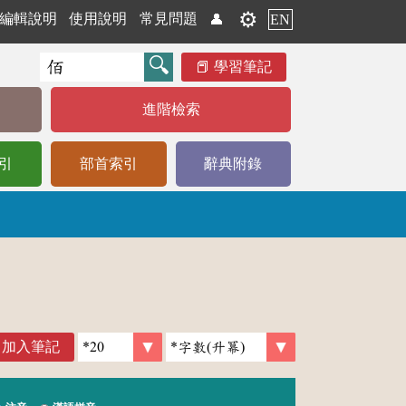
⚙️
編輯說明
使用說明
常見問題
👤
EN
學習筆記
進階檢索
引
部首索引
辭典附錄
加入筆記