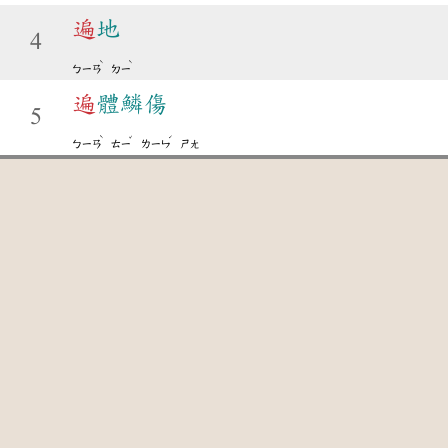
遍
地
4
ˋ
ˋ
ㄅㄧㄢ
ㄉㄧ
遍
體鱗傷
5
ˋ
ˇ
ˊ
ㄅㄧㄢ
ㄊㄧ
ㄌㄧㄣ
ㄕㄤ