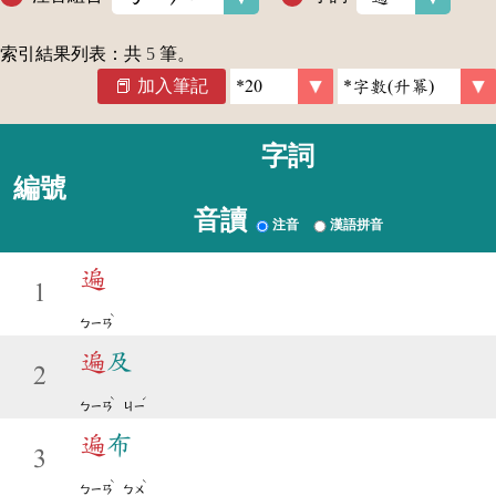
索引結果列表：共
5
筆。
加入筆記
字詞
編號
音讀
注音
漢語拼音
遍
1
ˋ
ㄅㄧㄢ
遍
及
2
ˋ
ˊ
ㄅㄧㄢ
ㄐㄧ
遍
布
3
ˋ
ˋ
ㄅㄧㄢ
ㄅㄨ