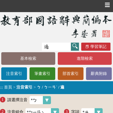
☰
學習筆記
基本檢索
進階檢索
注音索引
筆畫索引
部首索引
辭典附錄
首頁
>
注音索引
>
ㄅ / ㄅㄧㄢˋ / 遍
:::
請選擇注音
注音組合
字詞