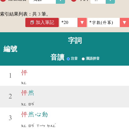
索引結果列表：共
3
筆。
加入筆記
字詞
編號
音讀
注音
漢語拼音
怦
1
ㄆㄥ
怦
然
2
ˊ
ㄆㄥ
ㄖㄢ
怦
然心動
3
ˊ
ˋ
ㄆㄥ
ㄖㄢ
ㄒㄧㄣ
ㄉㄨㄥ