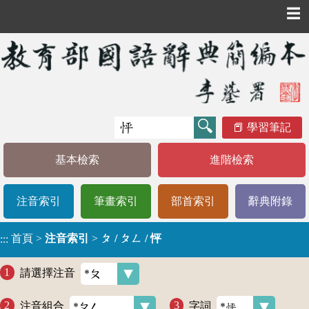
☰
學習筆記
基本檢索
進階檢索
注音索引
筆畫索引
部首索引
辭典附錄
首頁
>
注音索引
>
ㄆ / ㄆㄥ / 怦
:::
請選擇注音
注音組合
字詞