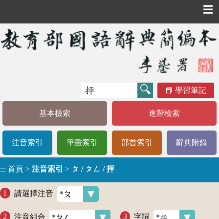
☰
學習筆記
基本檢索
進階檢索
注音索引
筆畫索引
部首索引
辭典附錄
首頁
>
注音索引
>
ㄆ / ㄆㄥ / 抨
:::
請選擇注音
注音組合
字詞