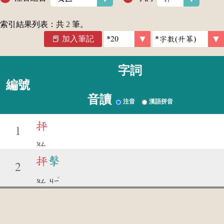
索引結果列表：共
2
筆。
加入筆記
字詞
編號
音讀
注音
漢語拼音
抨
1
ㄆㄥ
抨
擊
2
ˊ
ㄆㄥ
ㄐㄧ