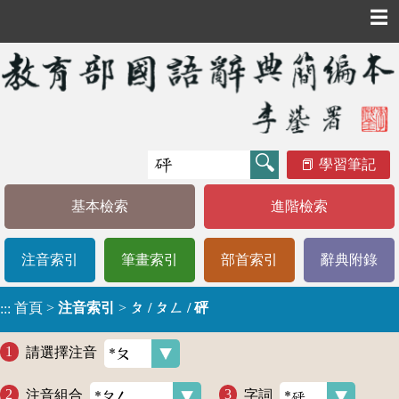
☰
學習筆記
基本檢索
進階檢索
注音索引
筆畫索引
部首索引
辭典附錄
首頁
>
注音索引
>
ㄆ / ㄆㄥ / 砰
:::
請選擇注音
注音組合
字詞