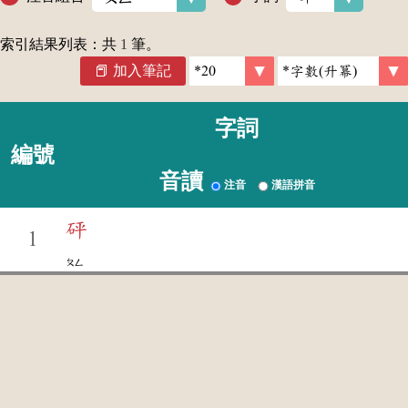
索引結果列表：共
1
筆。
加入筆記
字詞
編號
音讀
注音
漢語拼音
砰
1
ㄆㄥ