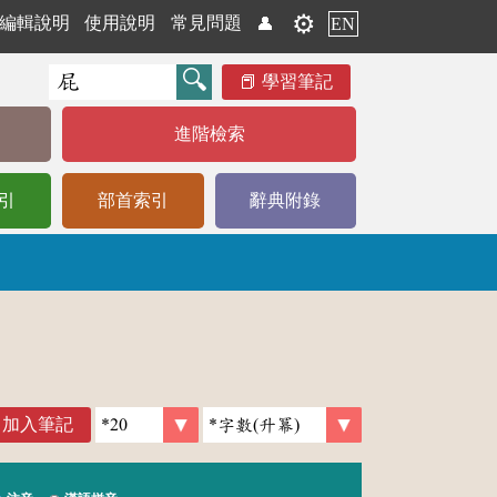
⚙️
編輯說明
使用說明
常見問題
👤
EN
學習筆記
進階檢索
引
部首索引
辭典附錄
加入筆記