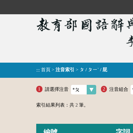
首頁
>
注音索引
>
ㄆ / ㄆㄧˋ / 屁
:::
請選擇注音
注音組合
索引結果列表：共
2
筆。
編號
字詞