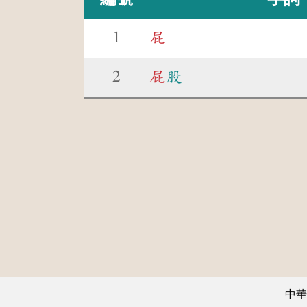
1
屁
2
屁
股
中華