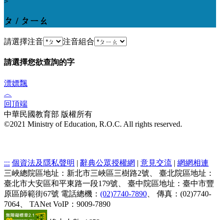
>
ㄆ / ㄆㄧㄠ
請選擇注音
注音組合
請選擇您欲查詢的字
漂
嫖
飄
︿
回頂端
中華民國教育部 版權所有
©2021 Ministry of Education, R.O.C. All rights reserved.
:::
個資法及隱私聲明
|
辭典公眾授權網
|
意見交流
|
網網相連
三峽總院區地址：新北市三峽區三樹路2號、
臺北院區地址：
臺北市大安區和平東路一段179號、
臺中院區地址：臺中市豐
原區師範街67號
電話總機：
(02)7740-7890
、
傳真：(02)7740-
7064、
TANet VoIP：9009-7890