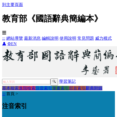
到主要頁面
教育部《國語辭典簡編本》
☰
:::
網站導覽
最新消息
編輯說明
使用說明
常見問題
威力模式
👤
⚙️
EN
學習筆記
基本檢索
進階檢索
注音索引
筆畫索引
部首索引
辭典附錄
:::
首頁
>
注音索引