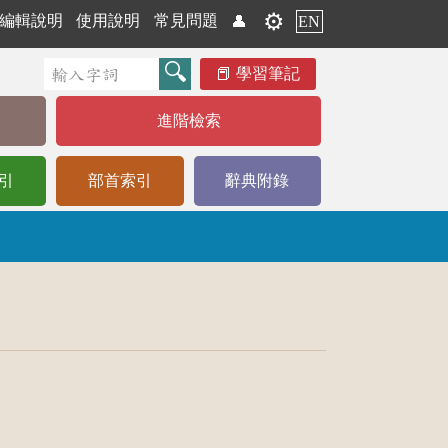
⚙️
編輯說明
使用說明
常見問題
👤
EN
學習筆記
進階檢索
引
部首索引
辭典附錄