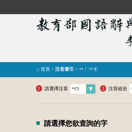
首頁
>
注音索引
>
ㄇ / ˙ㄇㄜ
:::
請選擇注音
注音組合
請選擇您欲查詢的字