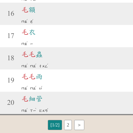
毛
額
16
ˊ
ˊ
ㄇㄠ
ㄜ
毛
衣
17
ˊ
ㄇㄠ
ㄧ
毛
毛
蟲
18
ˊ
ˊ
ˊ
ㄇㄠ
ㄇㄠ
ㄔㄨㄥ
毛
毛
雨
19
ˊ
ˊ
ˇ
ㄇㄠ
ㄇㄠ
ㄩ
毛
細管
20
ˊ
ˋ
ˇ
ㄇㄠ
ㄒㄧ
ㄍㄨㄢ
[1/2]
2
＞