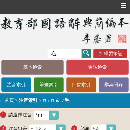
☰
學習筆記
基本檢索
進階檢索
注音索引
筆畫索引
部首索引
辭典附錄
首頁
>
注音索引
>
ㄇ / ㄇㄠˊ / 毛
:::
請選擇注音
注音組合
字詞