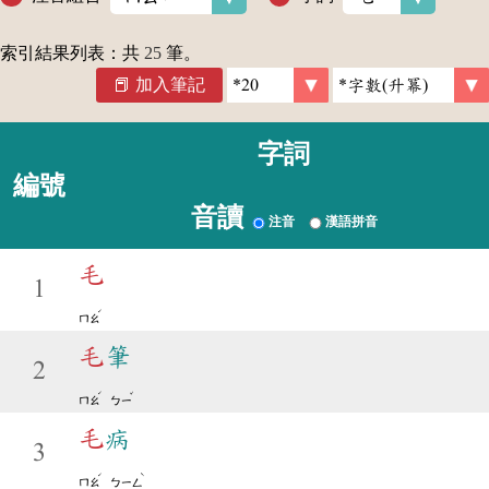
索引結果列表：共
25
筆。
加入筆記
字詞
編號
音讀
注音
漢語拼音
毛
1
ˊ
ㄇㄠ
毛
筆
2
ˊ
ˇ
ㄇㄠ
ㄅㄧ
毛
病
3
ˊ
ˋ
ㄇㄠ
ㄅㄧㄥ