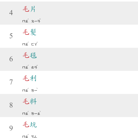
毛
片
4
ˊ
ˋ
ㄇㄠ
ㄆㄧㄢ
毛
髮
5
ˊ
ˇ
ㄇㄠ
ㄈㄚ
毛
毯
6
ˊ
ˇ
ㄇㄠ
ㄊㄢ
毛
利
7
ˊ
ˋ
ㄇㄠ
ㄌㄧ
毛
料
8
ˊ
ˋ
ㄇㄠ
ㄌㄧㄠ
毛
坑
9
ˊ
ㄇㄠ
ㄎㄥ