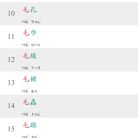
毛
孔
10
ˊ
ˇ
ㄇㄠ
ㄎㄨㄥ
毛
巾
11
ˊ
ㄇㄠ
ㄐㄧㄣ
毛
線
12
ˊ
ˋ
ㄇㄠ
ㄒㄧㄢ
毛
豬
13
ˊ
ㄇㄠ
ㄓㄨ
毛
蟲
14
ˊ
ˊ
ㄇㄠ
ㄔㄨㄥ
毛
躁
15
ˊ
ˋ
ㄇㄠ
ㄗㄠ