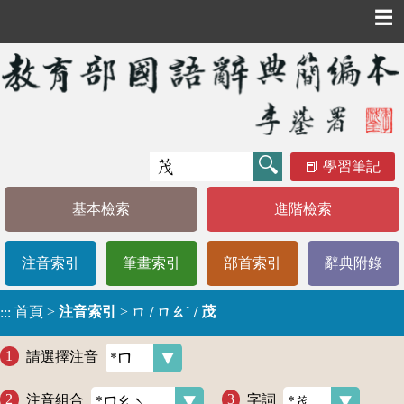
☰
學習筆記
基本檢索
進階檢索
注音索引
筆畫索引
部首索引
辭典附錄
首頁
>
注音索引
>
ㄇ / ㄇㄠˋ / 茂
:::
請選擇注音
注音組合
字詞