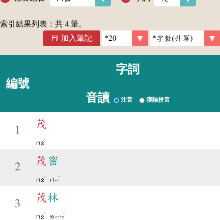
索引結果列表：共
4
筆。
加入筆記
字詞
編號
音讀
注音
漢語拼音
茂
1
ˋ
ㄇㄠ
茂
密
2
ˋ
ˋ
ㄇㄠ
ㄇㄧ
茂
林
3
ˋ
ˊ
ㄇㄠ
ㄌㄧㄣ