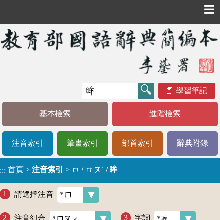
☰
學習筆記
基本檢索
進階檢索
注音索引
筆畫索引
部首索引
辭典附錄
首頁
>
注音索引
>
ㄇ / ㄇㄡˊ / 眸
:::
請選擇注音
注音組合
字詞