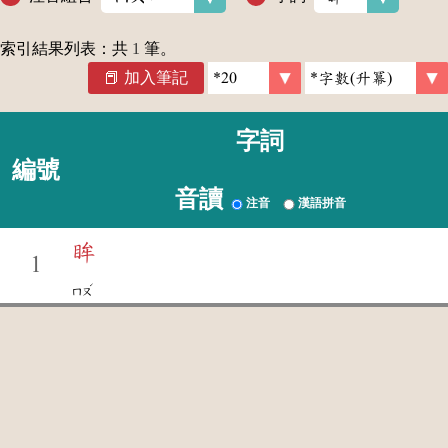
索引結果列表：共
1
筆。
加入筆記
字詞
編號
音讀
注音
漢語拼音
眸
1
ˊ
ㄇㄡ