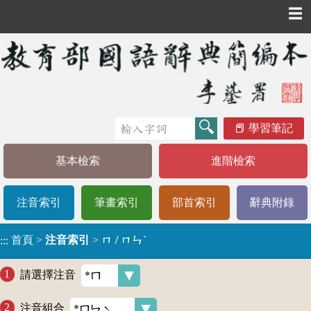
☰
學習筆記
基本檢索
進階檢索
注音索引
筆畫索引
部首索引
辭典附錄
首頁
>
注音索引
>
ㄇ / ㄇㄣˋ
:::
請選擇注音
注音組合