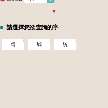
請選擇您欲查詢的字
悶
燜
懣