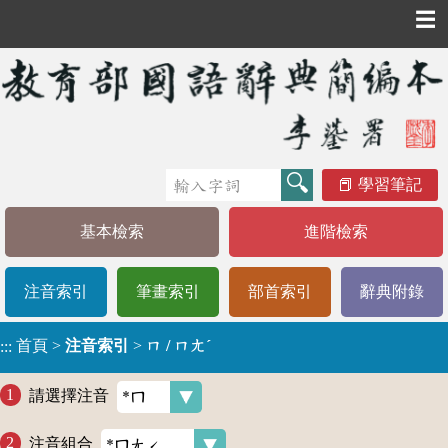
☰
學習筆記
基本檢索
進階檢索
注音索引
筆畫索引
部首索引
辭典附錄
首頁
>
注音索引
>
ㄇ / ㄇㄤˊ
:::
請選擇注音
注音組合