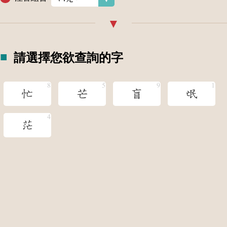
請選擇您欲查詢的字
忙
芒
盲
氓
茫