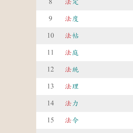
8
法
定
9
法
度
10
法
帖
11
法
庭
12
法
統
13
法
理
14
法
力
15
法
令