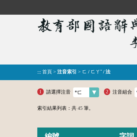
首頁
>
注音索引
>
ㄈ / ㄈㄚˇ / 法
:::
請選擇注音
注音組合
索引結果列表：共
45
筆。
編號
字詞