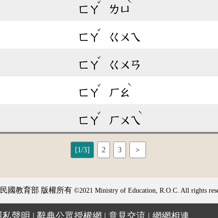
ˇ
ˋ
ㄈㄚ
ㄌㄩ
ˇ
ㄈㄚ
ㄍㄨㄟ
ˇ
ㄈㄚ
ㄍㄨㄢ
ˇ
ˋ
ㄈㄚ
ㄏㄠ
ˇ
ˋ
ㄈㄚ
ㄏㄨㄟ
[1/3]
2
3
＞
民國教育部 版權所有
©2021 Ministry of Education, R.O.C. All rights res
隱私聲明
|
辭典公眾授權網
|
意見交流
|
網網相連