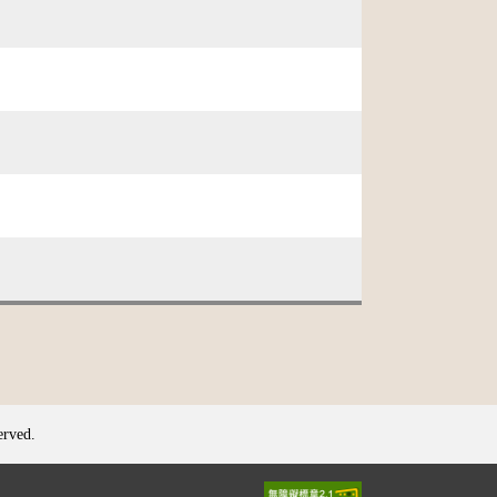
erved.