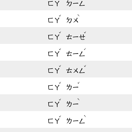
ㄈㄚ
ㄉㄧㄥ
ˇ
ˋ
ㄈㄚ
ㄉㄨ
ˇ
ˇ
ㄈㄚ
ㄊㄧㄝ
ˇ
ˊ
ㄈㄚ
ㄊㄧㄥ
ˇ
ˇ
ㄈㄚ
ㄊㄨㄥ
ˇ
ˇ
ㄈㄚ
ㄌㄧ
ˇ
ˋ
ㄈㄚ
ㄌㄧ
ˇ
ˋ
ㄈㄚ
ㄌㄧㄥ