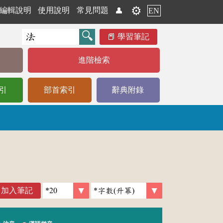
⚙️
編輯說明
使用說明
常見問題
👤
EN
學習筆記
進階檢索
引
部首索引
辭典附錄
加入筆記