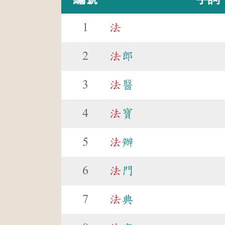
1
法
2
法
郎
3
法
醫
4
法
寶
5
法
辦
6
法
門
7
法
典