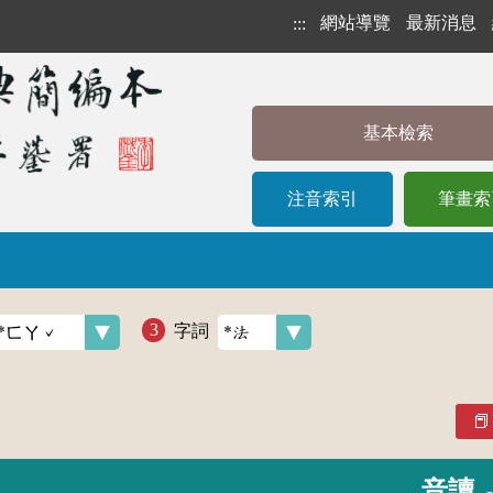
網站導覽
最新消息
:::
基本檢索
注音索引
筆畫索
字詞
音讀