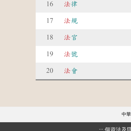
16
法
律
17
法
規
18
法
官
19
法
號
20
法
會
中華
:::
個資法及