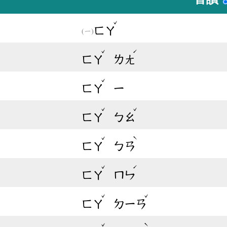
ˇ
ㄈㄚ
ˇ
ˊ
ㄈㄚ
ㄌㄤ
ˇ
ㄈㄚ
ㄧ
ˇ
ˇ
ㄈㄚ
ㄅㄠ
ˇ
ˋ
ㄈㄚ
ㄅㄢ
ˇ
ˊ
ㄈㄚ
ㄇㄣ
ˇ
ˇ
ㄈㄚ
ㄉㄧㄢ
ˇ
ˋ