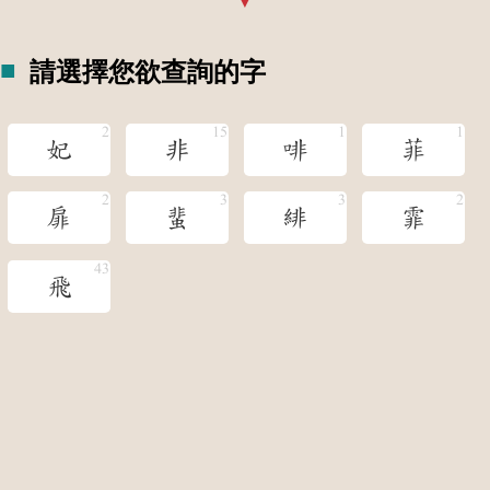
請選擇您欲查詢的字
妃
非
啡
菲
扉
蜚
緋
霏
飛