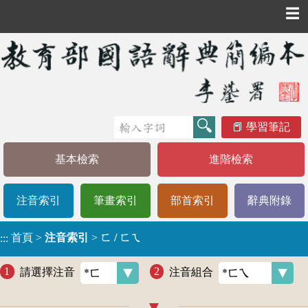
☰
學習筆記
基本檢索
進階檢索
注音索引
筆畫索引
部首索引
辭典附錄
首頁
>
注音索引
>
ㄈ / ㄈㄟ
:::
請選擇注音
注音組合