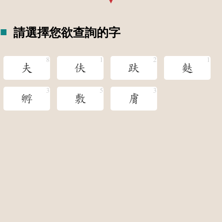
請選擇您欲查詢的字
夫
伕
趺
麩
孵
敷
膚