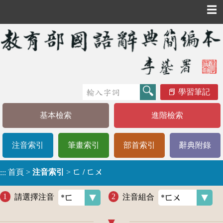
☰
學習筆記
基本檢索
進階檢索
注音索引
筆畫索引
部首索引
辭典附錄
首頁
>
注音索引
>
ㄈ / ㄈㄨ
:::
請選擇注音
注音組合