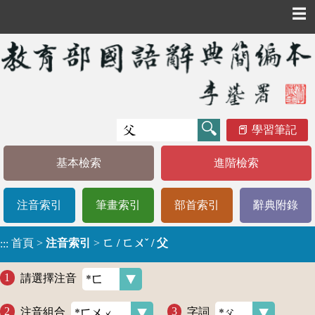
☰
學習筆記
基本檢索
進階檢索
注音索引
筆畫索引
部首索引
辭典附錄
首頁
>
注音索引
>
ㄈ / ㄈㄨˇ / 父
:::
請選擇注音
注音組合
字詞