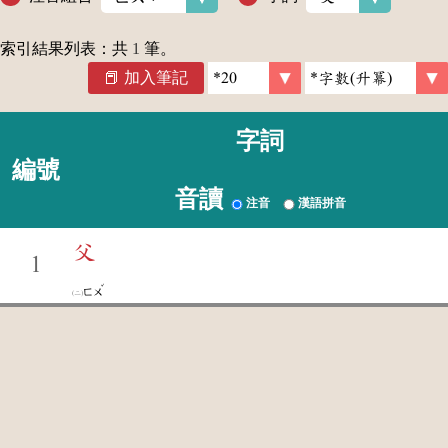
索引結果列表：共
1
筆。
加入筆記
字詞
編號
音讀
注音
漢語拼音
父
1
ˇ
ㄈㄨ