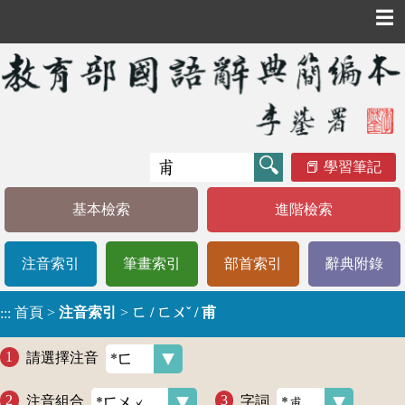
☰
學習筆記
基本檢索
進階檢索
注音索引
筆畫索引
部首索引
辭典附錄
首頁
>
注音索引
>
ㄈ / ㄈㄨˇ / 甫
:::
請選擇注音
注音組合
字詞