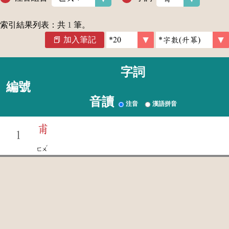
索引結果列表：共
1
筆。
加入筆記
字詞
編號
音讀
注音
漢語拼音
甫
1
ˇ
ㄈㄨ