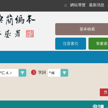
網站導覽
最新消息
:::
基本檢索
注音索引
筆畫索
字詞
音讀