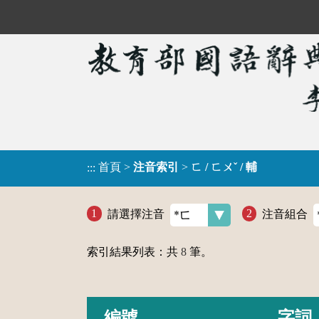
首頁
>
注音索引
>
ㄈ / ㄈㄨˇ / 輔
:::
請選擇注音
注音組合
索引結果列表：共
8
筆。
編號
字詞