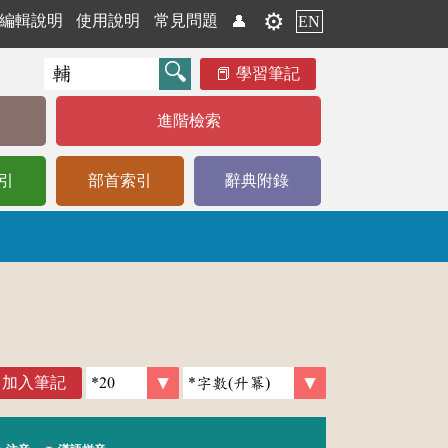
⚙️
編輯說明
使用說明
常見問題
👤
EN
學習筆記
進階檢索
引
部首索引
辭典附錄
加入筆記