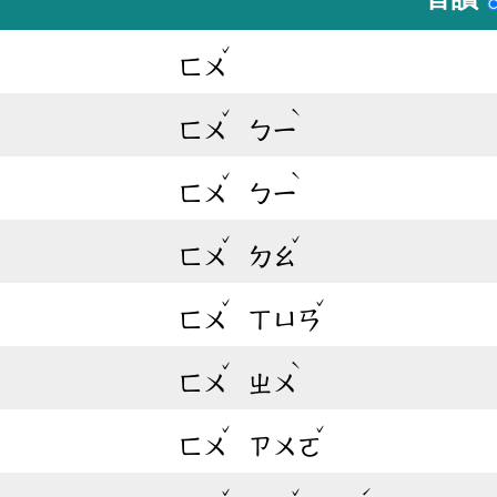
ˇ
ㄈㄨ
ˇ
ˋ
ㄈㄨ
ㄅㄧ
ˇ
ˋ
ㄈㄨ
ㄅㄧ
ˇ
ˇ
ㄈㄨ
ㄉㄠ
ˇ
ˇ
ㄈㄨ
ㄒㄩㄢ
ˇ
ˋ
ㄈㄨ
ㄓㄨ
ˇ
ˇ
ㄈㄨ
ㄗㄨㄛ
ˇ
ˇ
ˊ