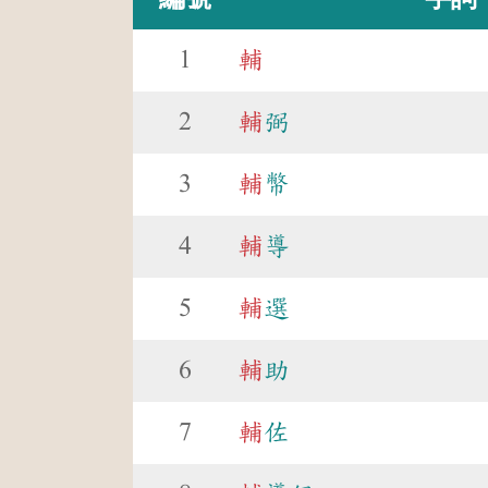
1
輔
2
輔
弼
3
輔
幣
4
輔
導
5
輔
選
6
輔
助
7
輔
佐