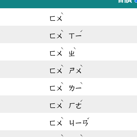
ˋ
ㄈㄨ
ˋ
ˊ
ㄈㄨ
ㄒㄧ
ˋ
ˋ
ㄈㄨ
ㄓ
ˋ
ˋ
ㄈㄨ
ㄕㄨ
ˋ
ˋ
ㄈㄨ
ㄌㄧ
ˋ
ˊ
ㄈㄨ
ㄏㄜ
ˋ
ˇ
ㄈㄨ
ㄐㄧㄢ
ˋ
ˋ