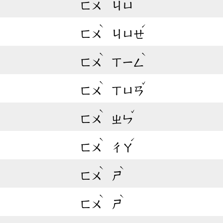
ㄈㄨ
ㄐㄩ
ˋ
ˊ
ㄈㄨ
ㄐㄩㄝ
ˋ
ˋ
ㄈㄨ
ㄒㄧㄥ
ˋ
ˇ
ㄈㄨ
ㄒㄩㄢ
ˋ
ˇ
ㄈㄨ
ㄓㄣ
ˋ
ˊ
ㄈㄨ
ㄔㄚ
ˋ
ˋ
ㄈㄨ
ㄕ
ˋ
ˋ
ㄈㄨ
ㄕ