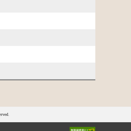
erved.