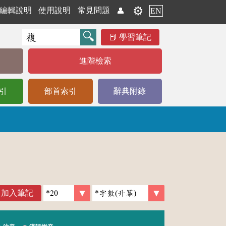
⚙️
編輯說明
使用說明
常見問題
👤
EN
學習筆記
進階檢索
引
部首索引
辭典附錄
加入筆記