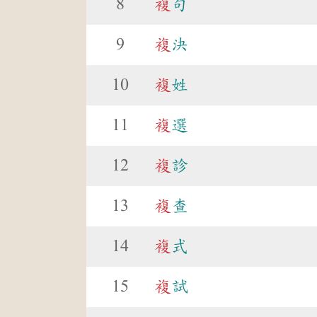
8
複
句
9
複
決
10
複
姓
11
複
選
12
複
診
13
複
查
14
複
式
15
複
試