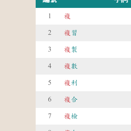
1
複
2
複
習
3
複
製
4
複
數
5
複
利
6
複
合
7
複
檢