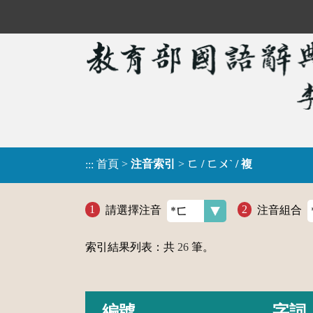
首頁
>
注音索引
>
ㄈ / ㄈㄨˋ / 複
:::
請選擇注音
注音組合
索引結果列表：共
26
筆。
編號
字詞