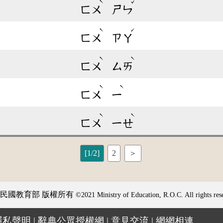
ˋ
ˇ
ㄈㄨ
ㄕㄣ
ˋ
ˊ
ㄈㄨ
ㄗㄚ
ˋ
ˋ
ㄈㄨ
ㄙㄞ
ˋ
ˋ
ㄈㄨ
ㄧ
ˋ
ˋ
ㄈㄨ
ㄧㄝ
[1/2]
2
＞
民國教育部 版權所有
©2021 Ministry of Education, R.O.C. All rights res
隱私聲明
|
辭典公眾授權網
|
意見交流
|
網網相連