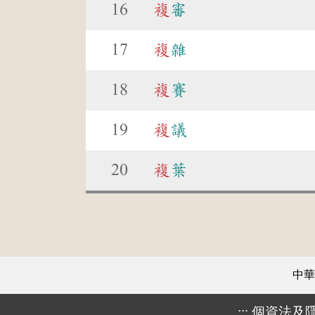
16
複
審
17
複
雜
18
複
賽
19
複
議
20
複
葉
中華
:::
個資法及