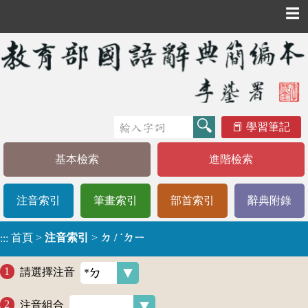
☰
學習筆記
基本檢索
進階檢索
注音索引
筆畫索引
部首索引
辭典附錄
首頁
>
注音索引
>
ㄉ / ˙ㄉㄧ
:::
請選擇注音
注音組合