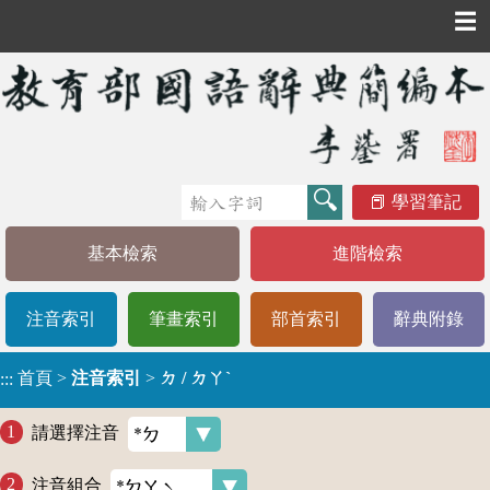
☰
學習筆記
基本檢索
進階檢索
注音索引
筆畫索引
部首索引
辭典附錄
首頁
>
注音索引
>
ㄉ / ㄉㄚˋ
:::
請選擇注音
注音組合