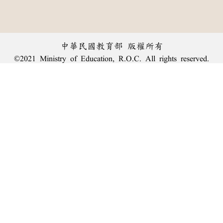
中華民國教育部 版權所有
©2021 Ministry of Education, R.O.C. All rights reserved.
︿
:::
個資法及隱私聲明
|
辭典公眾授權網
|
意見交流
|
網網相連
三峽總院區地址：新北市三峽區三樹路2號、
臺北院區地址：臺北市大安區和平東路一段179號、
回頂端
臺中院區地址：臺中市豐原區師範街67號
電話總機：
(02)7740-7890
、
傳真：(02)7740-7064、
TANet VoIP：9009-7890
線上人數: 2184
累積總人次: 240,071,507