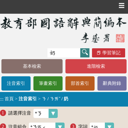
☰
學習筆記
基本檢索
進階檢索
注音索引
筆畫索引
部首索引
辭典附錄
首頁
>
注音索引
>
ㄋ / ㄋㄞˇ / 奶
:::
請選擇注音
注音組合
字詞