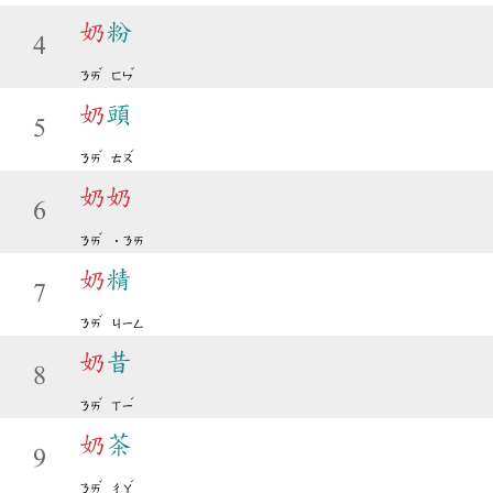
奶
粉
4
ˇ
ˇ
ㄋㄞ
ㄈㄣ
奶
頭
5
ˇ
ˊ
ㄋㄞ
ㄊㄡ
奶
奶
6
ˇ
ㄋㄞ
˙ㄋㄞ
奶
精
7
ˇ
ㄋㄞ
ㄐㄧㄥ
奶
昔
8
ˇ
ˊ
ㄋㄞ
ㄒㄧ
奶
茶
9
ˇ
ˊ
ㄋㄞ
ㄔㄚ