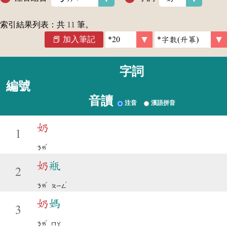
索引結果列表：共
11
筆。
加入筆記
字詞
編號
音讀
注音
漢語拼音
奶
1
ˇ
ㄋㄞ
奶
瓶
2
ˇ
ˊ
ㄋㄞ
ㄆㄧㄥ
奶
媽
3
ˇ
ㄋㄞ
ㄇㄚ