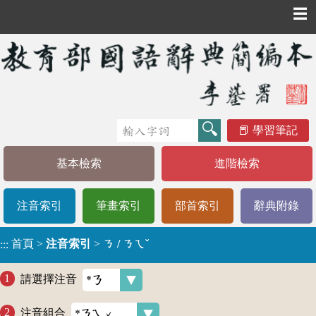
☰
學習筆記
基本檢索
進階檢索
注音索引
筆畫索引
部首索引
辭典附錄
首頁
>
注音索引
>
ㄋ / ㄋㄟˇ
:::
請選擇注音
注音組合