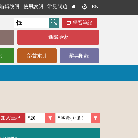
⚙️
編輯說明
使用說明
常見問題
👤
EN
學習筆記
進階檢索
引
部首索引
辭典附錄
加入筆記