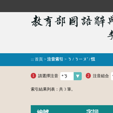
首頁
>
注音索引
>
ㄋ / ㄋㄧㄡˇ / 忸
:::
請選擇注音
注音組合
索引結果列表：共
3
筆。
編號
字詞