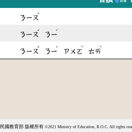
注音
ˇ
ㄋㄧㄡ
ˇ
ˊ
ㄋㄧㄡ
ㄋㄧ
ˇ
ˊ
ˋ
ˋ
ㄋㄧㄡ
ㄋㄧ
ㄗㄨㄛ
ㄊㄞ
民國教育部 版權所有
©2021 Ministry of Education, R.O.C. All rights res