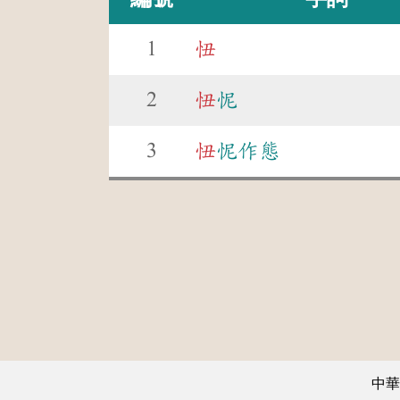
1
忸
2
忸
怩
3
忸
怩作態
中華