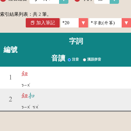
索引結果列表：共
2
筆。
加入筆記
字詞
編號
音讀
注音
漢語拼音
鈕
1
ˇ
ㄋㄧㄡ
鈕
扣
2
ˇ
ˋ
ㄋㄧㄡ
ㄎㄡ