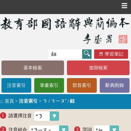
☰
學習筆記
基本檢索
進階檢索
注音索引
筆畫索引
部首索引
辭典附錄
首頁
>
注音索引
>
ㄋ / ㄋㄧㄡˇ / 鈕
:::
請選擇注音
注音組合
字詞