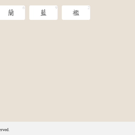
蘭
藍
襤
erved.