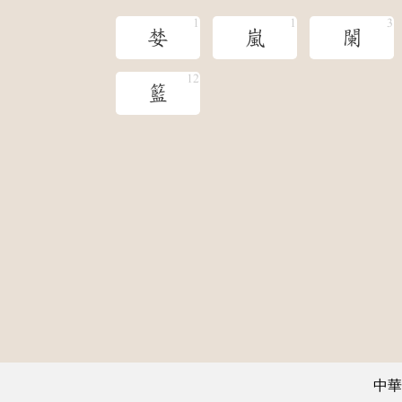
婪
嵐
闌
籃
中華