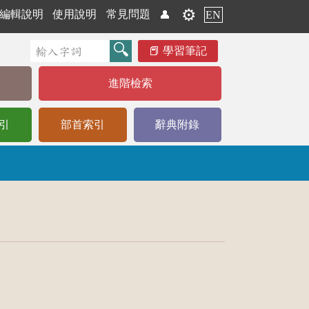
⚙️
編輯說明
使用說明
常見問題
👤
EN
學習筆記
進階檢索
引
部首索引
辭典附錄