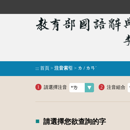
首頁
>
注音索引
>
ㄌ / ㄌㄢˊ
:::
請選擇注音
注音組合
請選擇您欲查詢的字