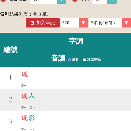
索引結果列表：共
3
筆。
加入筆記
字詞
編號
音讀
注音
漢語拼音
儷
1
ˋ
ㄌㄧ
儷
人
2
ˋ
ˊ
ㄌㄧ
ㄖㄣ
儷
影
3
ˋ
ˇ
ㄌㄧ
ㄧㄥ