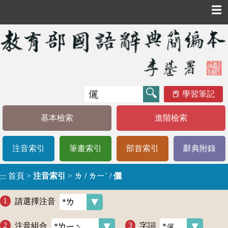
☰
學習筆記
基本檢索
進階檢索
注音索引
筆畫索引
部首索引
辭典附錄
首頁
>
注音索引
>
ㄌ / ㄌㄧˋ / 儷
:::
請選擇注音
注音組合
字詞