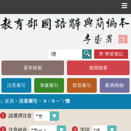
☰
學習筆記
基本檢索
進階檢索
注音索引
筆畫索引
部首索引
辭典附錄
首頁
>
注音索引
>
ㄌ / ㄌㄧˋ / 慄
:::
請選擇注音
注音組合
字詞