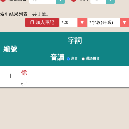
索引結果列表：共
1
筆。
加入筆記
字詞
編號
音讀
注音
漢語拼音
慄
1
ˋ
ㄌㄧ