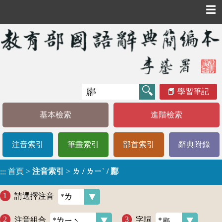
☰
學習筆記
基本檢索
進階檢索
注音索引
筆畫索引
部首索引
辭典附錄
首頁
>
注音索引
>
ㄌ / ㄌㄧˋ / 酈
:::
請選擇注音
注音組合
字詞