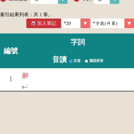
索引結果列表：共
1
筆。
加入筆記
字詞
編號
音讀
注音
漢語拼音
酈
1
ˋ
ㄌㄧ