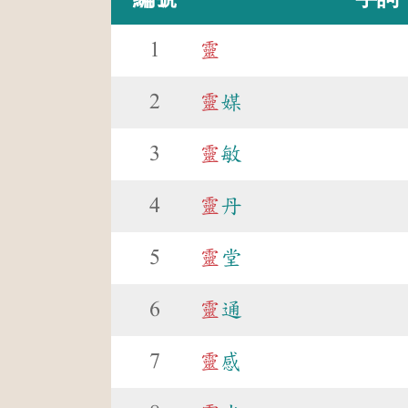
1
靈
2
靈
媒
3
靈
敏
4
靈
丹
5
靈
堂
6
靈
通
7
靈
感