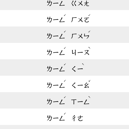
ㄌㄧㄥ
ㄍㄨㄤ
ˊ
ˊ
ㄌㄧㄥ
ㄏㄨㄛ
ˊ
ˊ
ㄌㄧㄥ
ㄏㄨㄣ
ˊ
ˋ
ㄌㄧㄥ
ㄐㄧㄡ
ˊ
ˋ
ㄌㄧㄥ
ㄑㄧ
ˊ
ˇ
ㄌㄧㄥ
ㄑㄧㄠ
ˊ
ˋ
ㄌㄧㄥ
ㄒㄧㄥ
ˊ
ㄌㄧㄥ
ㄔㄜ