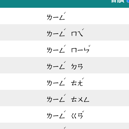
ˊ
ㄌㄧㄥ
ˊ
ˊ
ㄌㄧㄥ
ㄇㄟ
ˊ
ˇ
ㄌㄧㄥ
ㄇㄧㄣ
ˊ
ㄌㄧㄥ
ㄉㄢ
ˊ
ˊ
ㄌㄧㄥ
ㄊㄤ
ˊ
ㄌㄧㄥ
ㄊㄨㄥ
ˊ
ˇ
ㄌㄧㄥ
ㄍㄢ
ˊ