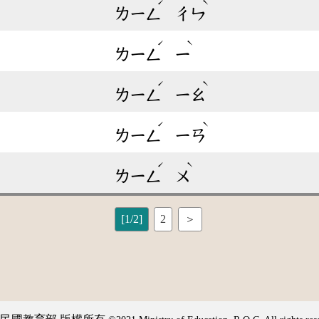
ˊ
ˋ
ㄌㄧㄥ
ㄔㄣ
ˊ
ˋ
ㄌㄧㄥ
ㄧ
ˊ
ˋ
ㄌㄧㄥ
ㄧㄠ
ˊ
ˋ
ㄌㄧㄥ
ㄧㄢ
ˊ
ˋ
ㄌㄧㄥ
ㄨ
[1/2]
2
＞