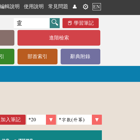
⚙️
編輯說明
使用說明
常見問題
👤
EN
學習筆記
進階檢索
引
部首索引
辭典附錄
加入筆記