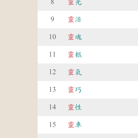
8
靈
光
9
靈
活
10
靈
魂
11
靈
柩
12
靈
氣
13
靈
巧
14
靈
性
15
靈
車