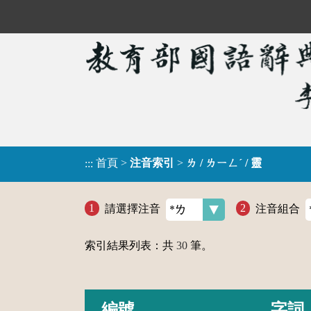
首頁
>
注音索引
>
ㄌ / ㄌㄧㄥˊ / 靈
:::
請選擇注音
注音組合
索引結果列表：共
30
筆。
編號
字詞