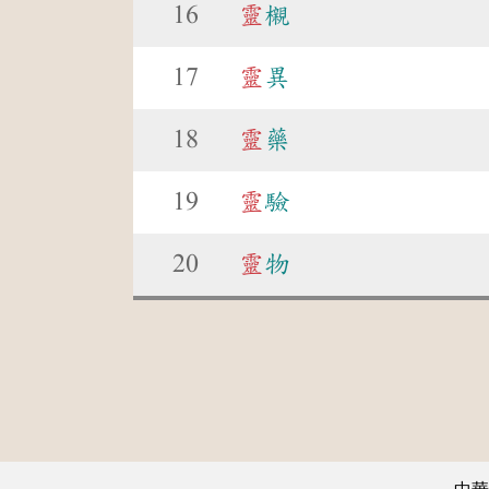
16
靈
櫬
17
靈
異
18
靈
藥
19
靈
驗
20
靈
物