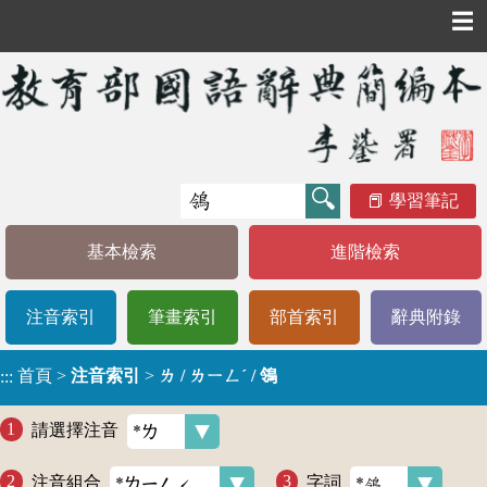
☰
學習筆記
基本檢索
進階檢索
注音索引
筆畫索引
部首索引
辭典附錄
首頁
>
注音索引
>
ㄌ / ㄌㄧㄥˊ / 鴒
:::
請選擇注音
注音組合
字詞