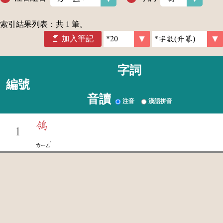
索引結果列表：共
1
筆。
加入筆記
字詞
編號
音讀
注音
漢語拼音
鴒
1
ˊ
ㄌㄧㄥ