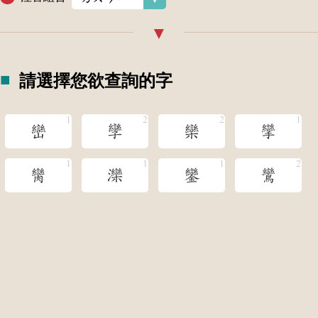
請選擇您欲查詢的字
巒
孿
欒
攣
臠
灤
鑾
鸞