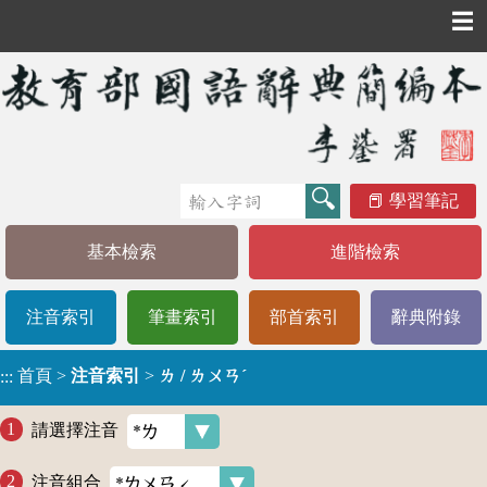
☰
學習筆記
基本檢索
進階檢索
注音索引
筆畫索引
部首索引
辭典附錄
首頁
>
注音索引
>
ㄌ / ㄌㄨㄢˊ
:::
請選擇注音
注音組合