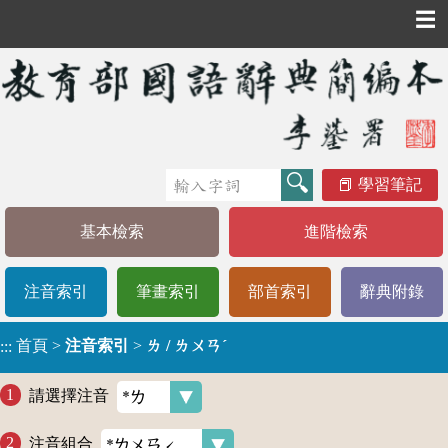
☰
學習筆記
基本檢索
進階檢索
注音索引
筆畫索引
部首索引
辭典附錄
首頁
>
注音索引
>
ㄌ / ㄌㄨㄢˊ
:::
請選擇注音
注音組合