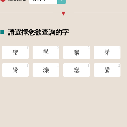
請選擇您欲查詢的字
巒
孿
欒
攣
臠
灤
鑾
鸞