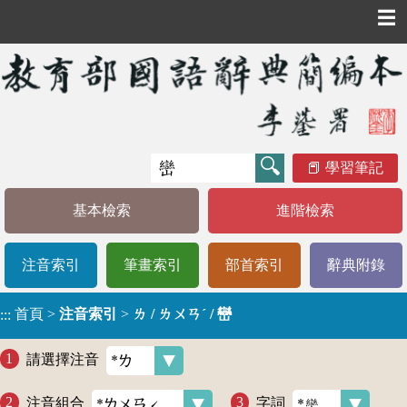
☰
學習筆記
基本檢索
進階檢索
注音索引
筆畫索引
部首索引
辭典附錄
首頁
>
注音索引
>
ㄌ / ㄌㄨㄢˊ / 巒
:::
請選擇注音
注音組合
字詞