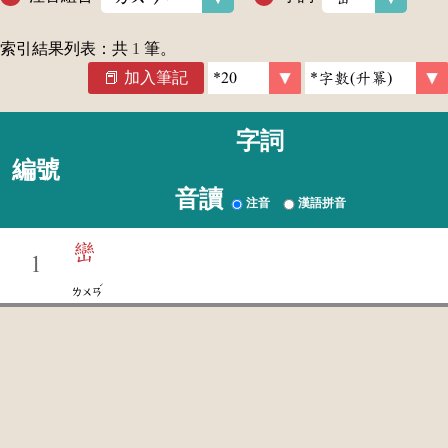
索引結果列表：共
1
筆。
加入筆記
字詞
編號
音讀
注音
漢語拼音
巒
1
ˊ
ㄌㄨㄢ