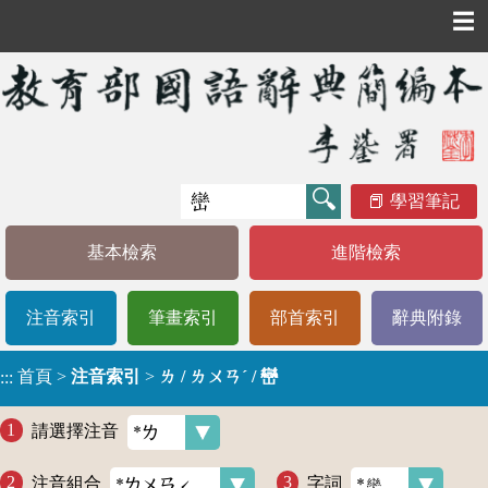
☰
學習筆記
基本檢索
進階檢索
注音索引
筆畫索引
部首索引
辭典附錄
首頁
>
注音索引
>
ㄌ / ㄌㄨㄢˊ / 巒
:::
請選擇注音
注音組合
字詞