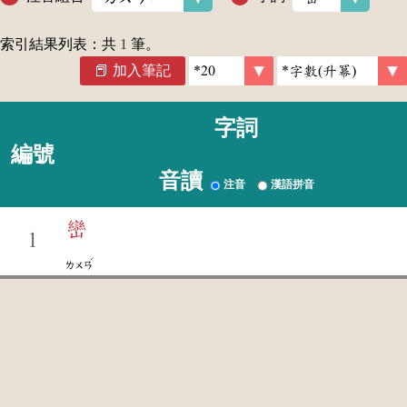
索引結果列表：共
1
筆。
加入筆記
字詞
編號
音讀
注音
漢語拼音
巒
1
ˊ
ㄌㄨㄢ