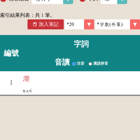
索引結果列表：共
1
筆。
加入筆記
字詞
編號
音讀
注音
漢語拼音
灤
1
ˊ
ㄌㄨㄢ