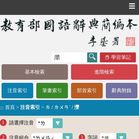
☰
學習筆記
基本檢索
進階檢索
注音索引
筆畫索引
部首索引
辭典附錄
首頁
>
注音索引
>
ㄌ / ㄌㄨㄢˊ / 灤
:::
請選擇注音
注音組合
字詞