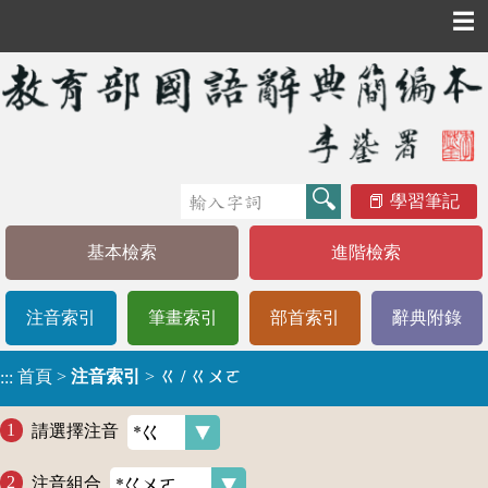
☰
學習筆記
基本檢索
進階檢索
注音索引
筆畫索引
部首索引
辭典附錄
首頁
>
注音索引
>
ㄍ / ㄍㄨㄛ
:::
請選擇注音
注音組合