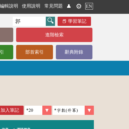
⚙️
編輯說明
使用說明
常見問題
👤
EN
學習筆記
進階檢索
引
部首索引
辭典附錄
加入筆記