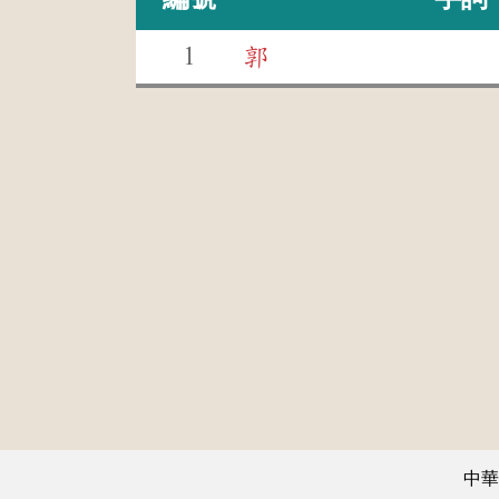
1
郭
中華