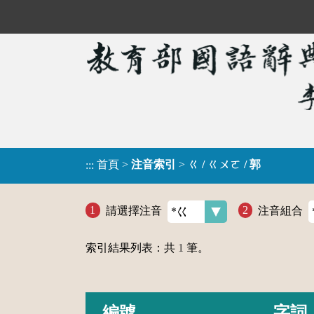
首頁
>
注音索引
>
ㄍ / ㄍㄨㄛ / 郭
:::
請選擇注音
注音組合
索引結果列表：共
1
筆。
編號
字詞