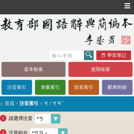
☰
學習筆記
基本檢索
進階檢索
注音索引
筆畫索引
部首索引
辭典附錄
首頁
>
注音索引
>
ㄎ / ㄎㄢˇ
:::
請選擇注音
注音組合