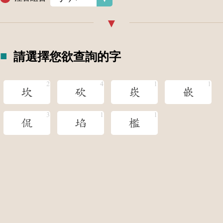
請選擇您欲查詢的字
坎
砍
崁
嵌
侃
埳
檻