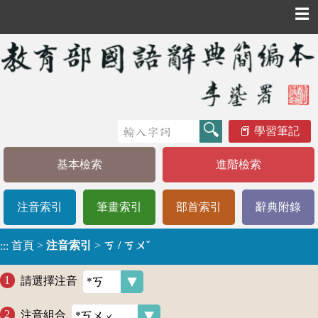
☰
學習筆記
基本檢索
進階檢索
注音索引
筆畫索引
部首索引
辭典附錄
首頁
>
注音索引
>
ㄎ / ㄎㄨˇ
:::
請選擇注音
注音組合